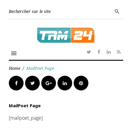
Skip
to
Searc
search
content
for:
menu
Twitter
Facebook
Linkedin
RSS
Home
/
MailPoet Page
Facebook
Twitter
Google+
LinkedIn
Pinterest
MailPoet Page
[mailpoet_page]