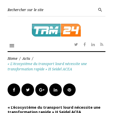
Skip
to
Searc
search
content
for:
menu
Twitter
Facebook
Linkedin
RSS
Home
/
Actu
/
« L’écosystème du transport lourd nécessite une
transformation rapide » H Seidel ACEA
Facebook
Twitter
Google+
LinkedIn
Pinterest
« L’écosystème du transport lourd nécessite une
transformation rapide » H Seidel ACEA