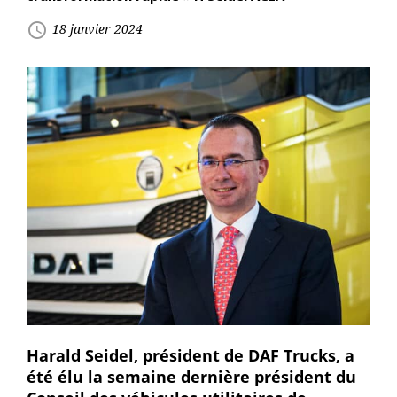
access_time
18 janvier 2024
Harald Seidel, président de DAF Trucks, a
été élu la semaine dernière président du