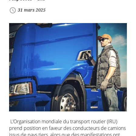
access_time
31 mars 2025
L’Organisation mondiale du transport routier (IRU)
prend position en faveur des conducteurs de camions
issus de pays tiers, alors que des manifestations ont