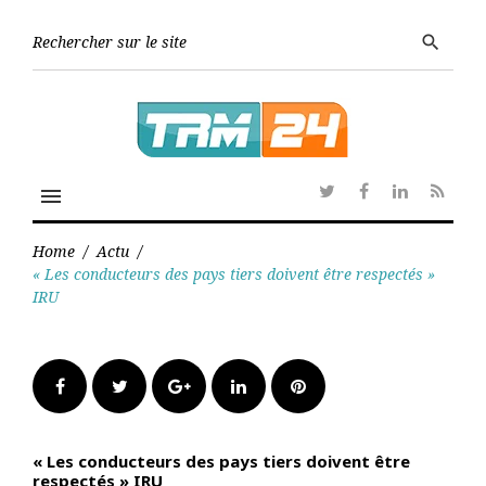
Skip
to
Searc
search
content
for:
menu
Twitter
Facebook
Linkedin
RSS
Home
/
Actu
/
« Les conducteurs des pays tiers doivent être respectés »
IRU
Facebook
Twitter
Google+
LinkedIn
Pinterest
« Les conducteurs des pays tiers doivent être
respectés » IRU