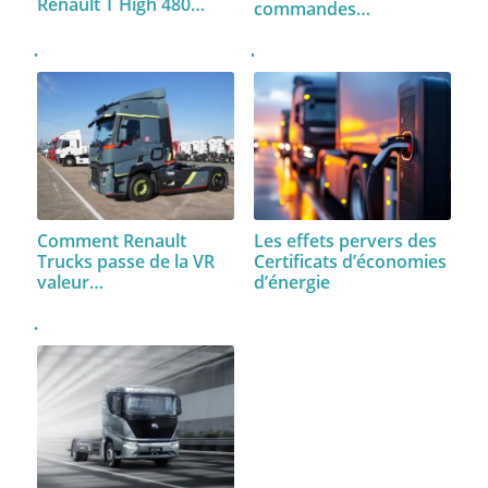
Renault T High 480…
commandes…
Comment Renault
Les effets pervers des
Trucks passe de la VR
Certificats d’économies
valeur…
d’énergie