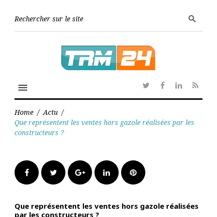
Skip
to
Searc
search
content
for:
menu
Twitter
Facebook
Linkedin
RSS
Home
/
Actu
/
Que représentent les ventes hors gazole réalisées par les
constructeurs ?
Facebook
Twitter
Google+
LinkedIn
Pinterest
Que représentent les ventes hors gazole réalisées
par les constructeurs ?