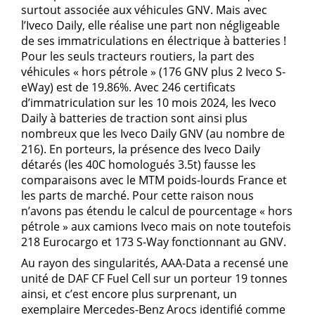
surtout associée aux véhicules GNV. Mais avec
l’Iveco Daily, elle réalise une part non négligeable
de ses immatriculations en électrique à batteries !
Pour les seuls tracteurs routiers, la part des
véhicules « hors pétrole » (176 GNV plus 2 Iveco S-
eWay) est de 19.86%. Avec 246 certificats
d’immatriculation sur les 10 mois 2024, les Iveco
Daily à batteries de traction sont ainsi plus
nombreux que les Iveco Daily GNV (au nombre de
216). En porteurs, la présence des Iveco Daily
détarés (les 40C homologués 3.5t) fausse les
comparaisons avec le MTM poids-lourds France et
les parts de marché. Pour cette raison nous
n’avons pas étendu le calcul de pourcentage « hors
pétrole » aux camions Iveco mais on note toutefois
218 Eurocargo et 173 S-Way fonctionnant au GNV.
Au rayon des singularités, AAA-Data a recensé une
unité de DAF CF Fuel Cell sur un porteur 19 tonnes
ainsi, et c’est encore plus surprenant, un
exemplaire Mercedes-Benz Arocs identifié comme