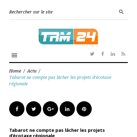
Skip
to
Searc
search
content
for:
menu
Twitter
Facebook
Linkedin
RSS
Home
/
Actu
/
Tabarot ne compte pas lâcher les projets d’écotaxe
régionale
Facebook
Twitter
Google+
LinkedIn
Pinterest
Tabarot ne compte pas lâcher les projets
d’écotaxe régionale