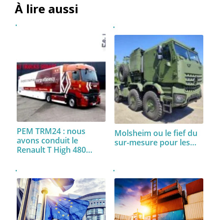
À lire aussi
PEM TRM24 : nous
Molsheim ou le fief du
avons conduit le
sur-mesure pour les…
Renault T High 480…