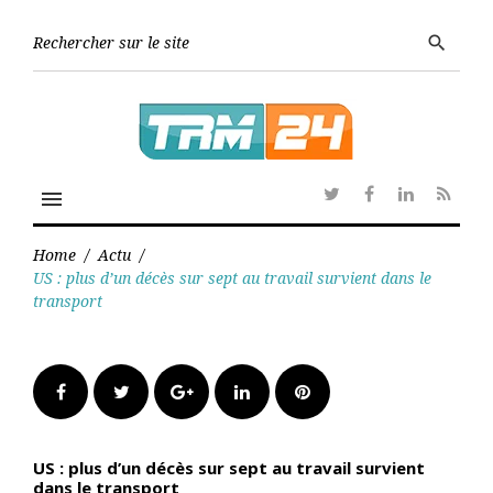
Skip
to
Searc
search
content
for:
menu
Twitter
Facebook
Linkedin
RSS
Home
/
Actu
/
US : plus d’un décès sur sept au travail survient dans le
transport
Facebook
Twitter
Google+
LinkedIn
Pinterest
US : plus d’un décès sur sept au travail survient
dans le transport