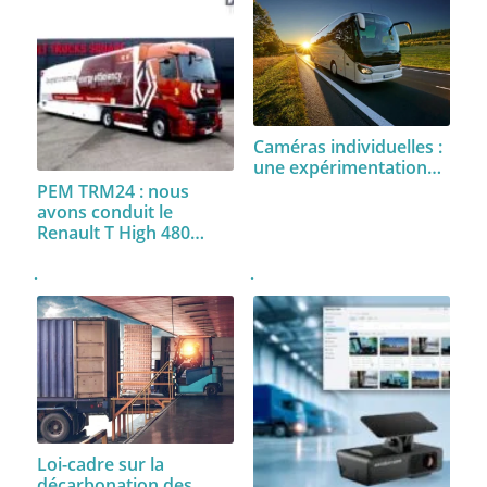
Caméras individuelles :
une expérimentation…
PEM TRM24 : nous
avons conduit le
Renault T High 480…
Loi-cadre sur la
décarbonation des