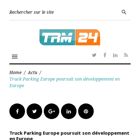
Skip
to
Searc
search
content
for:
menu
Twitter
Facebook
Linkedin
RSS
Home
/
Actu
/
Truck Parking Europe poursuit son développement en
Europe
Facebook
Twitter
Google+
LinkedIn
Pinterest
Truck Parking Europe poursuit son développement
en Europe