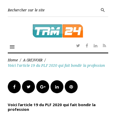
Skip
to
Searc
search
content
for:
menu
Twitter
Facebook
Linkedin
RSS
Home
/
A (RE)VOIR
/
Voici l’article 19 du PLF 2020 qui fait bondir la profession
Facebook
Twitter
Google+
LinkedIn
Pinterest
Voici l’article 19 du PLF 2020 qui fait bondir la
profession