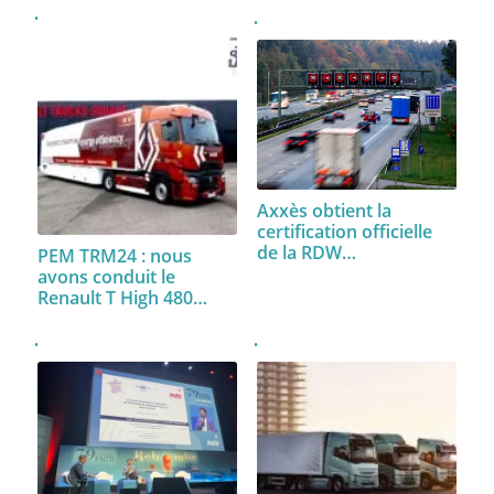
Axxès obtient la
certification officielle
de la RDW…
PEM TRM24 : nous
avons conduit le
Renault T High 480…