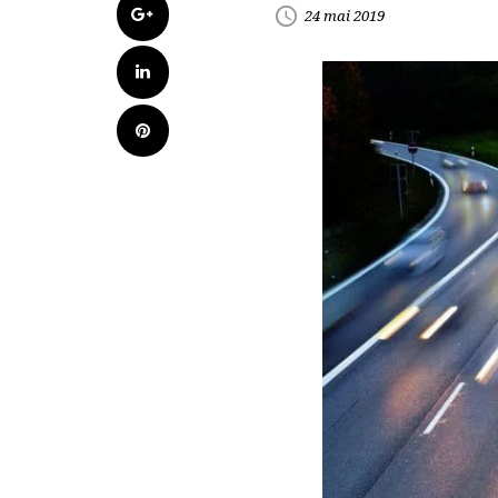
Google+
access_time
24 mai 2019
LinkedIn
Pinterest