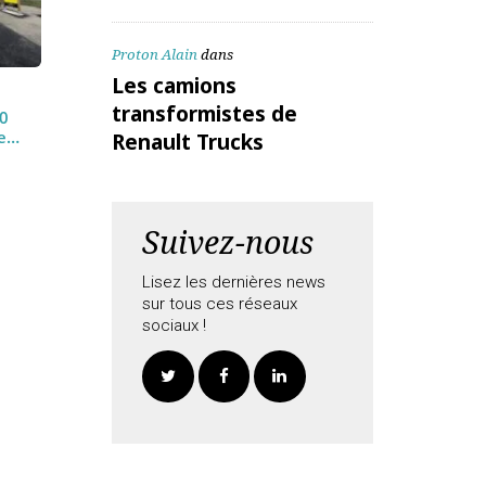
ALEX Daniel
dans
Les camions
transformistes de
Renault Trucks
Proton Alain
dans
Les camions
transformistes de
nne 500
-service
Renault Trucks
ues…
Suivez-nous
Lisez les dernières news
sur tous ces réseaux
sociaux !