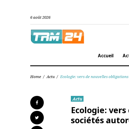
Skip
to
content
6 août 2026
Accueil
Home
/
Actu
/
Ecologie: vers de nouvelles obligat
Actu
Facebook
Ecologie: ve
Twitter
sociétés aut