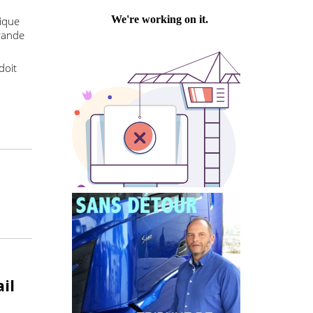
Philippe PASTRE
ever l’examen
es
urrence qui
utomatique
au de grande
uin et doit