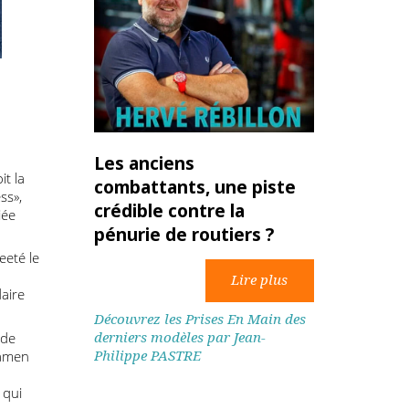
ns aux
de
 poids
Les anciens
 prévoit la
combattants, une piste
 express»,
crédible contre la
fférenciée
pénurie de routiers ?
», a tweeté le
«Toute
n solidaire
Découvrez les Prises En Main des
derniers modèles par Jean-
ès avis de