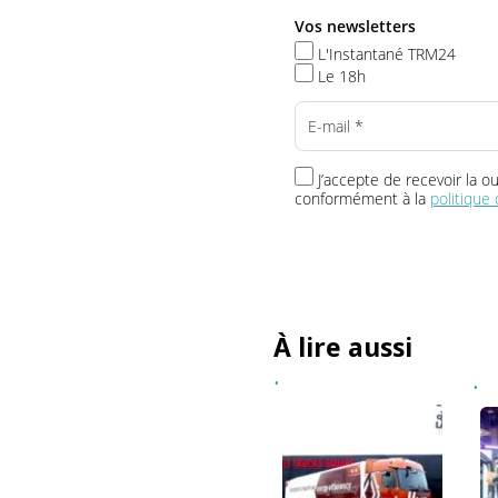
Toute l’info t
Vos newsletters
L'Instantané TRM24
Le 18h
J’accepte de recevoir 
conformément à la
politi
À lire aussi