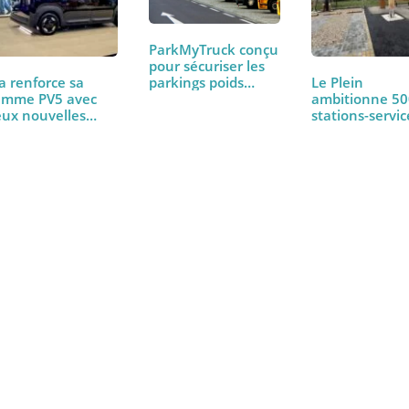
ParkMyTruck conçu
pour sécuriser les
Kia renforce sa
Le Plein
parkings poids
gamme PV5 avec
ambitio
lourds
deux nouvelles
stations
versions
électriq