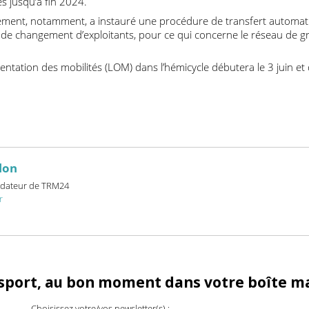
 activités ferroviaires et routières, précise le texte. Avant d’ach
ion, les députés ont par ailleurs précisé le cadre du transfert d
s de région parisienne, dans le cadre de l’ouverture à la conc
tapes jusqu’à fin 2024.
ement, notamment, a instauré une procédure de transfert a
n cas de changement d’exploitants, pour ce qui concerne le rése
’orientation des mobilités (LOM) dans l’hémicycle débutera le 3 j
billon
et fondateur de TRM24
24.fr