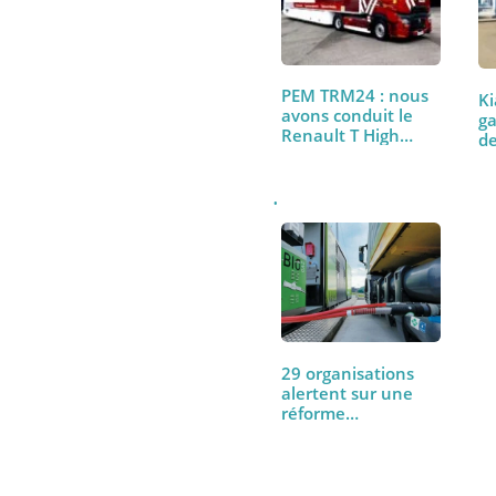
PEM TRM24 : nous
avons conduit le
Renault T High
480…