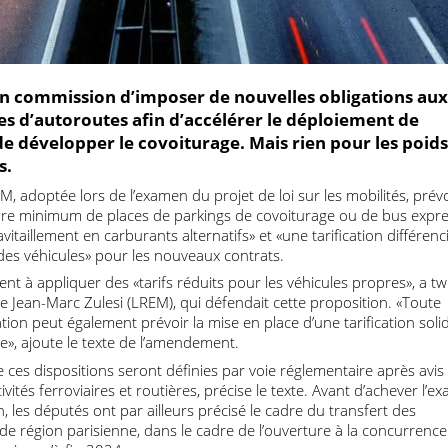
u en commission d’imposer de nouvelles obligatio
ires d’autoroutes afin d’accélérer le déploiement 
t de développer le covoiturage. Mais rien pour les
fois.
EM, adoptée lors de l’examen du projet de loi sur les mobilités,
nombre minimum de places de parkings de covoiturage ou de bus
 d’avitaillement en carburants alternatifs» et «une tarification di
ons des véhicules» pour les nouveaux contrats.
revient à appliquer des «tarifs réduits pour les véhicules propres
ne Jean-Marc Zulesi (LREM), qui défendait cette proposition. 
gation peut également prévoir la mise en place d’une tarificatio
agile», ajoute le texte de l’amendement.
n de ces dispositions seront définies par voie réglementaire apr