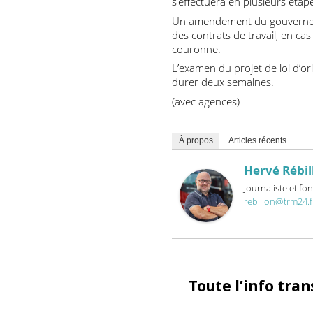
l’Autorité de régulation des
du projet de loi en commiss
personnels du réseau de bu
s’effectuera en plusieurs é
Un amendement du gouvern
des contrats de travail, e
couronne.
L’examen du projet de loi d
durer deux semaines.
(avec agences)
À propos
Articles récents
Hervé Ré
Journaliste 
rebillon@trm