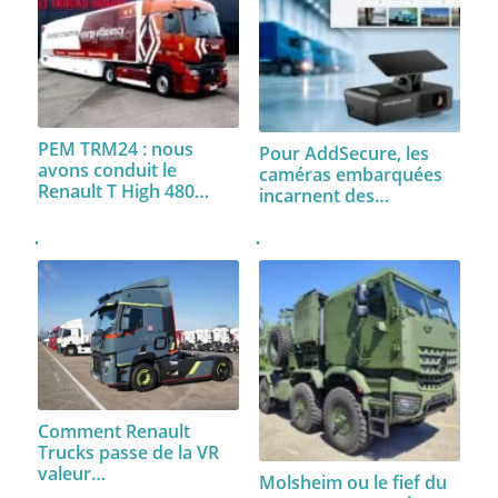
PEM TRM24 : nous
Pour AddSecure, les
avons conduit le
caméras embarquées
Renault T High 480…
incarnent des…
Comment Renault
Trucks passe de la VR
valeur…
Molsheim ou le fief du