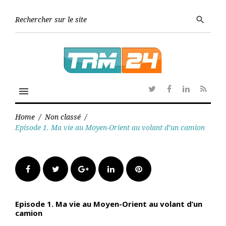
Skip
to
Searc
search
content
for:
menu
Twitter
Facebook
Linkedin
RSS
Home
/
Non classé
/
Episode 1. Ma vie au Moyen-Orient au volant d’un camion
Facebook
Twitter
Google+
LinkedIn
Pinterest
Episode 1. Ma vie au Moyen-Orient au volant d’un
camion