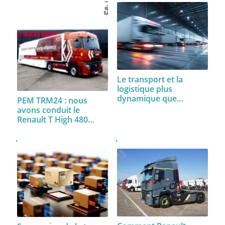
Le transport et la
logistique plus
dynamique que…
PEM TRM24 : nous
avons conduit le
Renault T High 480…