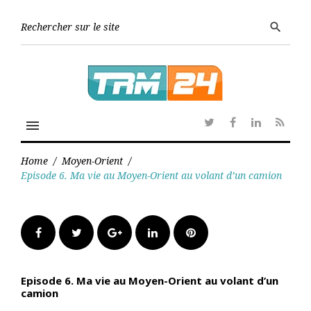
Skip
to
Searc
search
content
for:
menu
Twitter
Facebook
Linkedin
RSS
Home
/
Moyen-Orient
/
Episode 6. Ma vie au Moyen-Orient au volant d’un camion
Facebook
Twitter
Google+
LinkedIn
Pinterest
Episode 6. Ma vie au Moyen-Orient au volant d’un
camion