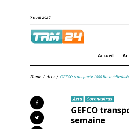
Skip
to
content
7 août 2026
Accueil
Home
/
Actu
/
GEFCO transporte 1000 lits médica
Actu
Coronavirus
Facebook
GEFCO transp
Twitter
semaine