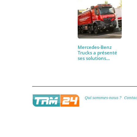
PEM TRM24 : nous
avons conduit le
Renault T High
480…
Mercedes-Benz
Trucks a présenté
ses solutions…