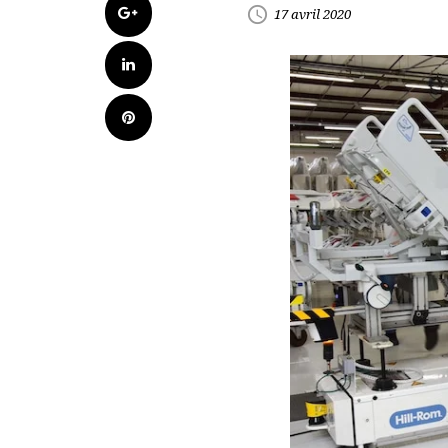
Google+
access_time
17 avril 2020
LinkedIn
Pinterest