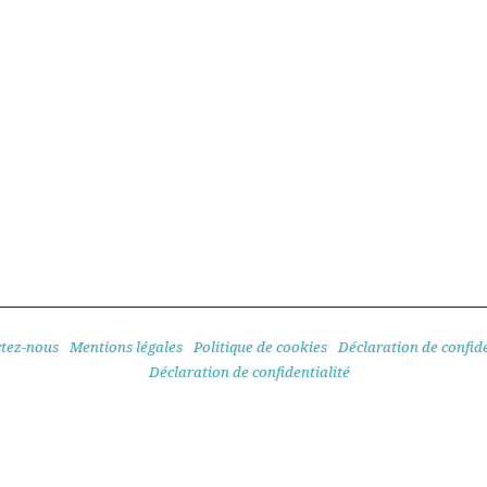
de 45 camions au…
europée
Molsheim ou le fief
du sur-mesure pour
les…