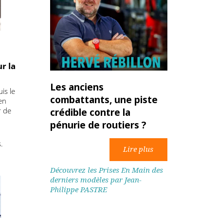
ts pour la
Les anciens
e, depuis le
combattants, une piste
itaux, en
une tour de
crédible contre la
.
pénurie de routiers ?
ine de
ropéens.
rs les
Découvrez les Prises En Main des
derniers modèles par Jean-