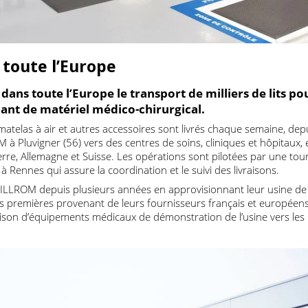
s toute l’Europe
 dans toute l’Europe le transport de milliers de li
ricant de matériel médico-chirurgical.
és, matelas à air et autres accessoires sont livrés chaque semain
ROM à Pluvigner (56) vers des centres de soins, cliniques et hôp
gleterre, Allemagne et Suisse. Les opérations sont pilotées par 
e à Rennes qui assure la coordination et le suivi des livraisons
HILLROM depuis plusieurs années en approvisionnant leur us
ières premières provenant de leurs fournisseurs français et eu
ivraison d’équipements médicaux de démonstration de l’usine ve