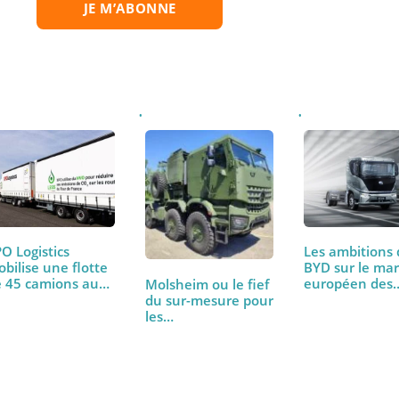
la ou les newsletter(s) sélectionnée(s) et que mes données soient tr
que de confidentialité
.
XPO Logistics
Les ambi
mobilise une flotte
BYD sur