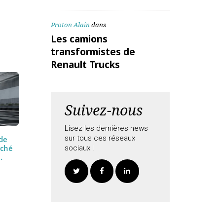
ALEX Daniel
dans
Les camions
aitées
transformistes de
Renault Trucks
Proton Alain
dans
Les camions
transformistes de
Renault Trucks
Suivez-nous
Lisez les dernières news
sur tous ces réseaux
tions de
 le marché
sociaux !