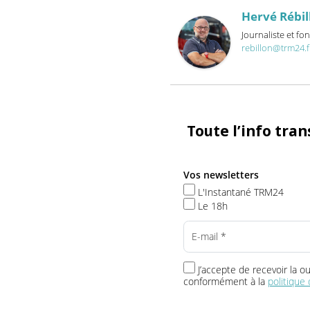
À propos
Articles récents
Hervé Ré
Journaliste 
rebillon@trm
Toute l’info t
Vos newsletters
L'Instantané TRM24
Le 18h