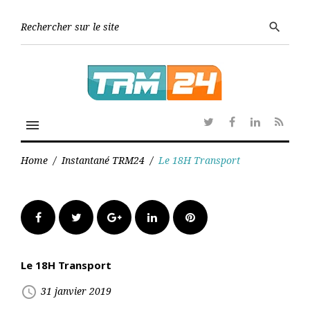
Skip
to
Searc
search
content
for:
menu
Twitter
Facebook
Linkedin
RSS
Home
/
Instantané TRM24
/
Le 18H Transport
Facebook
Twitter
Google+
LinkedIn
Pinterest
Le 18H Transport
access_time
31 janvier 2019