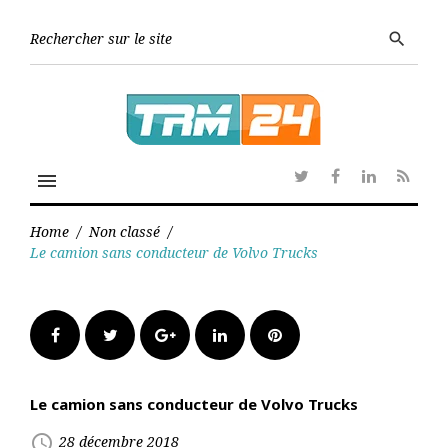
Skip
to
Searc
search
content
for:
menu
Twitter
Facebook
Linkedin
RSS
Home
/
Non classé
/
Le camion sans conducteur de Volvo Trucks
Facebook
Twitter
Google+
LinkedIn
Pinterest
Le camion sans conducteur de Volvo Trucks
access_time
28 décembre 2018