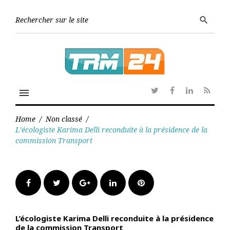
Skip
to
Searc
search
content
for:
menu
Twitter
Facebook
Linkedin
RSS
Home
/
Non classé
/
L’écologiste Karima Delli reconduite à la présidence de la
commission Transport
Facebook
Twitter
Google+
LinkedIn
Pinterest
L’écologiste Karima Delli reconduite à la présidence
de la commission Transport