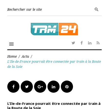
Skip
to
Searc
search
content
for:
menu
Twitter
Facebook
Linkedin
RSS
Home
/
Actu
/
L’Ile-de-France pourrait être connectée par train à la Route
de la Soie
Facebook
Twitter
Google+
LinkedIn
Pinterest
L’Ile-de-France pourrait être connectée par train à
la Route de la Soie