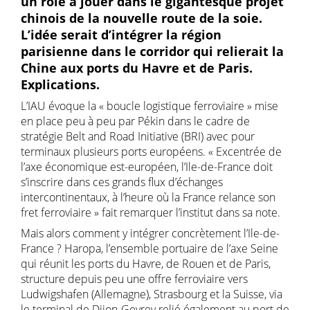
un rôle à jouer dans le gigantesque projet
chinois de la nouvelle route de la soie.
L’idée serait d’intégrer la région
parisienne dans le corridor qui relierait la
Chine aux ports du Havre et de Paris.
Explications.
L’IAU évoque la « boucle logistique ferroviaire » mise
en place peu à peu par Pékin dans le cadre de
stratégie Belt and Road Initiative (BRI) avec pour
terminaux plusieurs ports européens. « Excentrée de
l’axe économique est-européen, l’Ile-de-France doit
s’inscrire dans ces grands flux d’échanges
intercontinentaux, à l’heure où la France relance son
fret ferroviaire » fait remarquer l’institut dans sa note.
Mais alors comment y intégrer concrètement l’Ile-de-
France ? Haropa, l’ensemble portuaire de l’axe Seine
qui réunit les ports du Havre, de Rouen et de Paris,
structure depuis peu une offre ferroviaire vers
Ludwigshafen (Allemagne), Strasbourg et la Suisse, via
le terminal de Dijon-Gevrey relié également au port de