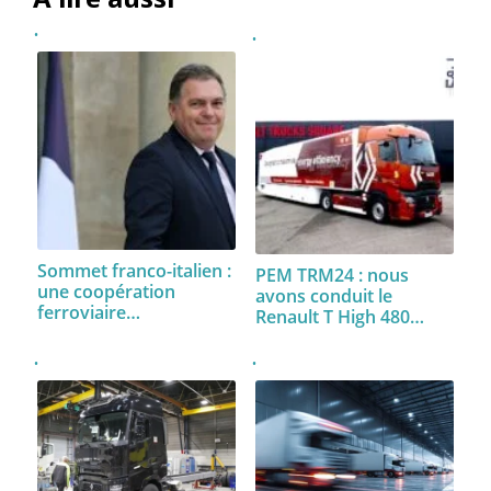
Sommet franco-italien :
PEM TRM24 : nous
une coopération
avons conduit le
ferroviaire…
Renault T High 480…