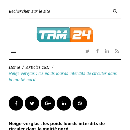
Skip
to
Searc
search
content
for:
menu
Twitter
Facebook
Linkedin
RSS
Home
/
Articles 18H
/
Neige-verglas : les poids lourds interdits de circuler dans
la moitié nord
Facebook
Twitter
Google+
LinkedIn
Pinterest
Neige-verglas : les poids lourds interdits de
circuler dans la moitié nord