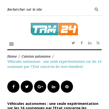
Skip
to
Searc
search
content
for:
menu
Twitter
Facebook
Linkedin
RSS
Home
/
Camion autonome
/
Véhicules autonomes : une seule expérimentation sur les 16
soutenues par l’Etat concerne les marchandises
Facebook
Twitter
Google+
LinkedIn
Pinterest
Véhicules autonomes : une seule expérimentation
sur les 16 soutenues par l’Etat concerne les