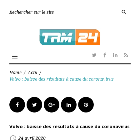
Skip
to
Searc
search
content
for:
menu
Twitter
Facebook
Linkedin
RSS
Home
/
Actu
/
Volvo : baisse des résultats à cause du coronavirus
Facebook
Twitter
Google+
LinkedIn
Pinterest
Volvo : baisse des résultats à cause du coronavirus
access_time
24 avril 2020