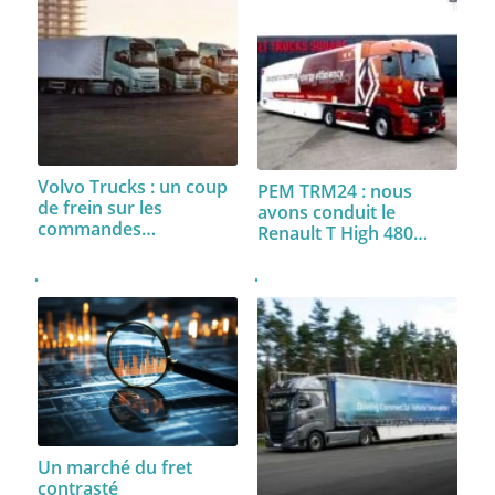
Volvo Trucks : un coup
PEM TRM24 : nous
de frein sur les
avons conduit le
commandes…
Renault T High 480…
Un marché du fret
contrasté