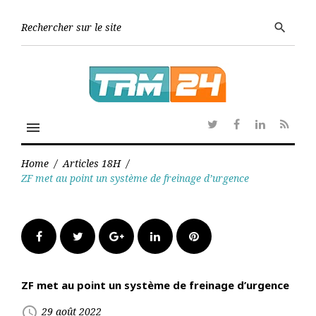
Skip
to
Searc
search
content
for:
menu
Twitter
Facebook
Linkedin
RSS
Home
/
Articles 18H
/
ZF met au point un système de freinage d’urgence
Facebook
Twitter
Google+
LinkedIn
Pinterest
ZF met au point un système de freinage d’urgence
access_time
29 août 2022