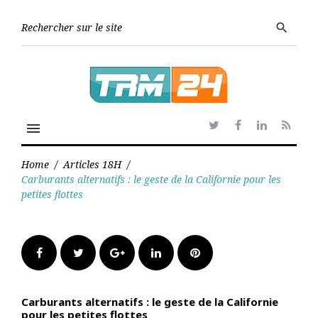
Skip
to
Searc
search
content
for:
menu
Twitter
Facebook
Linkedin
RSS
Home
/
Articles 18H
/
Carburants alternatifs : le geste de la Californie pour les
petites flottes
Facebook
Twitter
Google+
LinkedIn
Pinterest
Carburants alternatifs : le geste de la Californie
pour les petites flottes