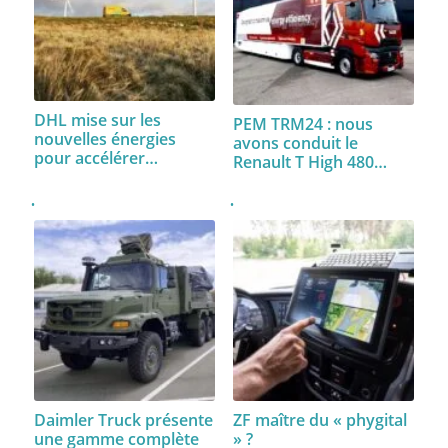
DHL mise sur les
PEM TRM24 : nous
nouvelles énergies
avons conduit le
pour accélérer…
Renault T High 480…
Daimler Truck présente
ZF maître du « phygital
une gamme complète
» ?