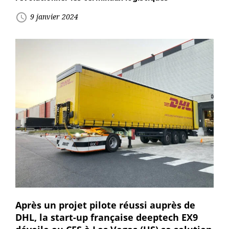
access_time
9 janvier 2024
Après un projet pilote réussi auprès de
DHL, la start-up française deeptech EX9