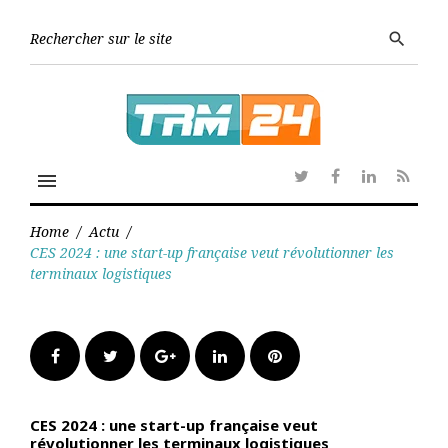
Skip
to
Searc
search
content
for:
menu
Twitter
Facebook
Linkedin
RSS
Home
/
Actu
/
CES 2024 : une start-up française veut révolutionner les
terminaux logistiques
Facebook
Twitter
Google+
LinkedIn
Pinterest
CES 2024 : une start-up française veut
révolutionner les terminaux logistiques