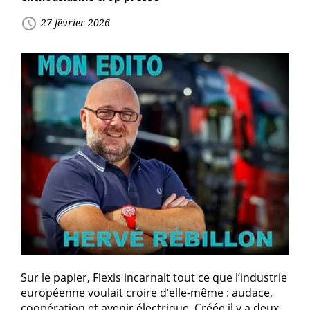
access_time
27 février 2026
Sur le papier, Flexis incarnait tout ce que l’industrie
européenne voulait croire d’elle-même : audace,
coopération et avenir électrique. Créée il y a deux