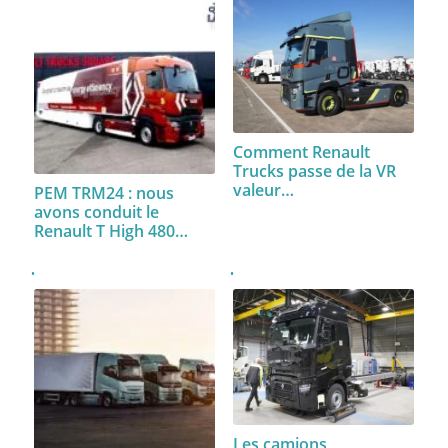
Comment Renault
Trucks passe de la VR
valeur…
PEM TRM24 : nous
avons conduit le
Renault T High 480…
Les camions