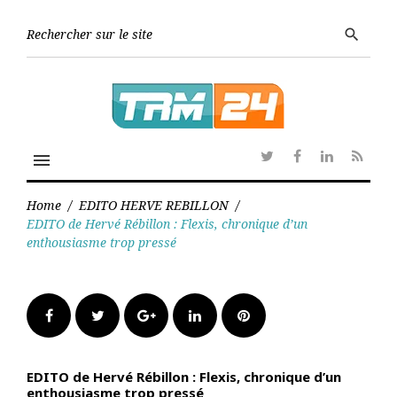
Skip
to
Searc
search
content
for:
menu
Twitter
Facebook
Linkedin
RSS
Home
/
EDITO HERVE REBILLON
/
EDITO de Hervé Rébillon : Flexis, chronique d’un
enthousiasme trop pressé
Facebook
Twitter
Google+
LinkedIn
Pinterest
EDITO de Hervé Rébillon : Flexis, chronique d’un
enthousiasme trop pressé