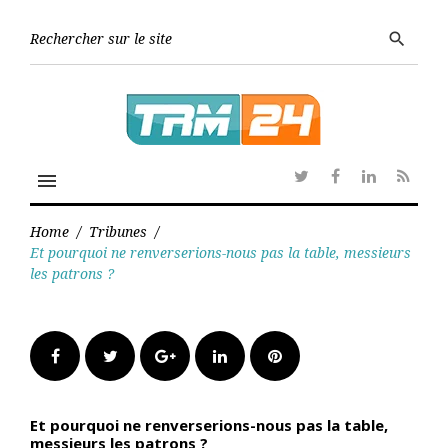
Skip
to
Searc
search
content
for:
menu
Twitter
Facebook
Linkedin
RSS
Home
/
Tribunes
/
Et pourquoi ne renverserions-nous pas la table, messieurs
les patrons ?
Facebook
Twitter
Google+
LinkedIn
Pinterest
Et pourquoi ne renverserions-nous pas la table,
messieurs les patrons ?