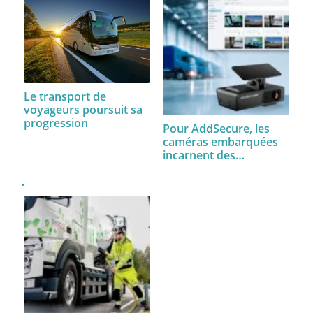
Le transport de
voyageurs poursuit sa
progression
Pour AddSecure, les
caméras embarquées
incarnent des…