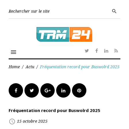
Skip
to
Searc
search
content
for:
menu
Twitter
Facebook
Linkedin
RSS
Home
/
Actu
/
Fréquentation record pour Buswolrd 2025
Facebook
Twitter
Google+
LinkedIn
Pinterest
Fréquentation record pour Buswolrd 2025
access_time
15 octobre 2025