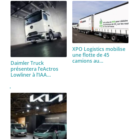
XPO Logistics mobilise
une flotte de 45
camions au…
Daimler Truck
présentera l’eActros
Lowliner à l’IAA…