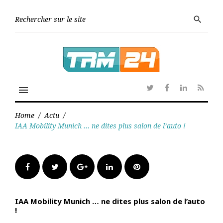
Skip
to
Searc
search
content
for:
menu
Twitter
Facebook
Linkedin
RSS
Home
/
Actu
/
IAA Mobility Munich … ne dites plus salon de l’auto !
Facebook
Twitter
Google+
LinkedIn
Pinterest
IAA Mobility Munich … ne dites plus salon de l’auto
!