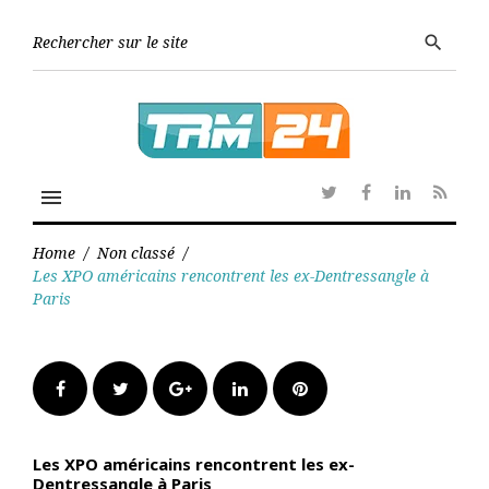
Skip
to
Searc
search
content
for:
menu
Twitter
Facebook
Linkedin
RSS
Home
/
Non classé
/
Les XPO américains rencontrent les ex-Dentressangle à
Paris
Facebook
Twitter
Google+
LinkedIn
Pinterest
Les XPO américains rencontrent les ex-
Dentressangle à Paris