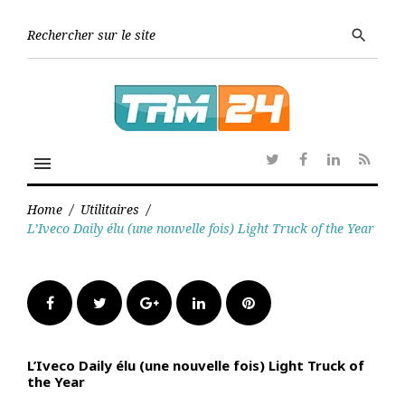
Skip
to
Searc
search
content
for:
menu
Twitter
Facebook
Linkedin
RSS
Home
/
Utilitaires
/
L’Iveco Daily élu (une nouvelle fois) Light Truck of the Year
Facebook
Twitter
Google+
LinkedIn
Pinterest
L’Iveco Daily élu (une nouvelle fois) Light Truck of
the Year