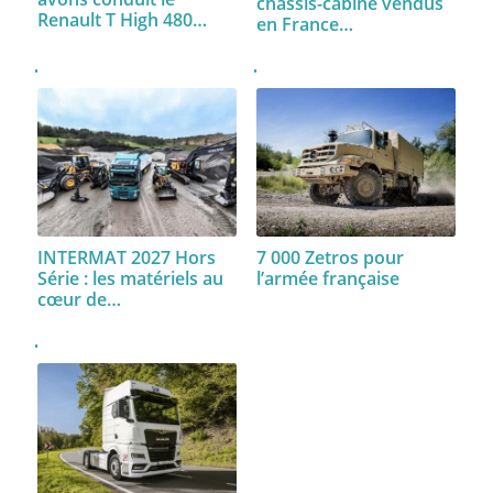
châssis-cabine vendus
Renault T High 480…
en France…
INTERMAT 2027 Hors
7 000 Zetros pour
Série : les matériels au
l’armée française
cœur de…