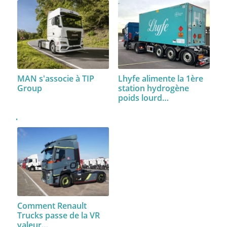
MAN s'associe à TIP
Lhyfe alimente la 1ère
Group
station hydrogène
poids lourd…
Comment Renault
Trucks passe de la VR
valeur…