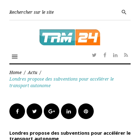
Skip
to
Searc
search
content
for:
menu
Twitter
Facebook
Linkedin
RSS
Home
/
Actu
/
Londres propose des subventions pour accélérer le
transport autonome
Facebook
Twitter
Google+
LinkedIn
Pinterest
Londres propose des subventions pour accélérer le
transport autonome