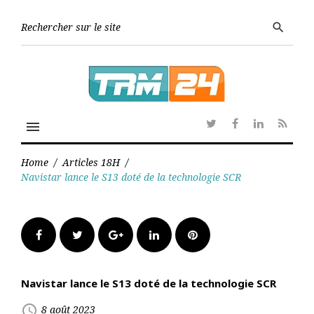
Skip
to
Searc
search
content
for:
menu
Twitter
Facebook
Linkedin
RSS
Home
/
Articles 18H
/
Navistar lance le S13 doté de la technologie SCR
Facebook
Twitter
Google+
LinkedIn
Pinterest
Navistar lance le S13 doté de la technologie SCR
access_time
8 août 2023