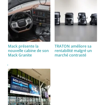
Mack présente la
TRATON améliore sa
nouvelle cabine de son
rentabilité malgré un
Mack Granite
marché contrasté