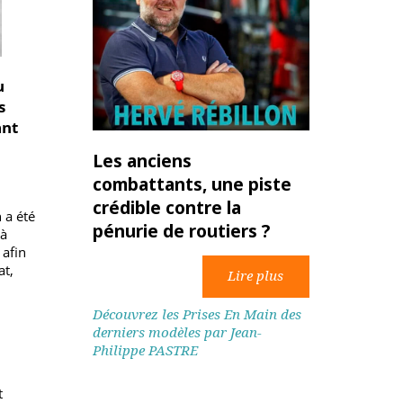
squ’au
plômés
rmettant
 la
Les anciens
ur en
combattants, une piste
crédible contre la
ibution a été
pénurie de routiers ?
udiants à
prise, afin
reneuriat,
Découvrez les Prises En Main des
derniers modèles par Jean-
et