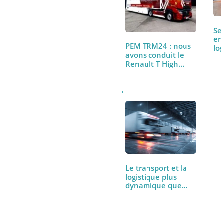
À lire aussi
PEM TRM24 : nous
avons conduit le
Renault T High
480…