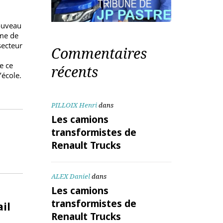
nicien-
MOPL
 d’un nouveau
Un volume de
té. Le secteur
Commentaires
rands
 Nemo de ce
récents
e de l’école.
PILLOIX Henri
dans
Les camions
transformistes de
Renault Trucks