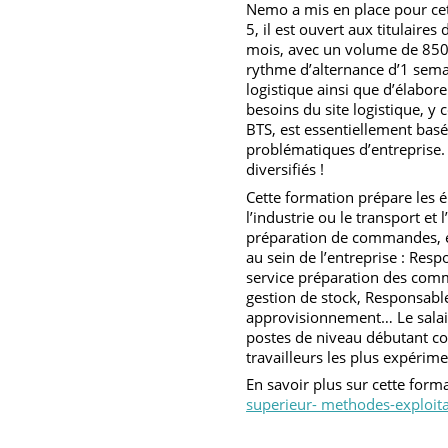
Exploitations Logi
A la demande des élèves de
Nemo a mis en place pour
5, il est ouvert aux titula
mois, avec un volume de 8
rythme d’alternance d’1 se
logistique ainsi que d’él
besoins du site logistiqu
BTS, est essentiellement b
problématiques d’entrepris
diversifiés !
Cette formation prépare l
l’industrie ou le transpor
préparation de commandes,
au sein de l’entreprise : 
service préparation des 
gestion de stock, Respons
approvisionnement… Le sa
postes de niveau débutant
travailleurs les plus expé