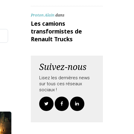
ALEX Daniel
dans
Les camions
transformistes de
te mail
Renault Trucks
Proton Alain
dans
Les camions
transformistes de
Renault Trucks
aitées
Suivez-nous
Lisez les dernières news
sur tous ces réseaux
sociaux !