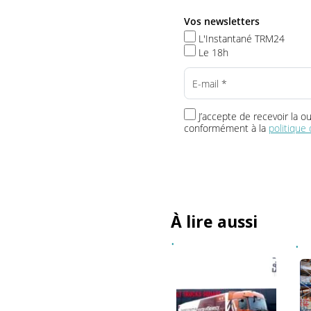
Toute l’info t
Vos newsletters
L'Instantané TRM24
Le 18h
J’accepte de recevoir 
conformément à la
politi