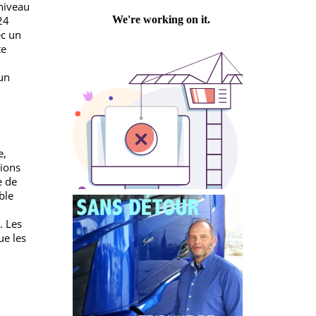
Philippe PASTRE
institut
NCP de niveau
nt sur 24
ion avec un
s du site
nse aux
arée à un
ables
 plus
rce,
stockage,
s fonctions
ponsable de
sponsable
par an. Les
ndis que les