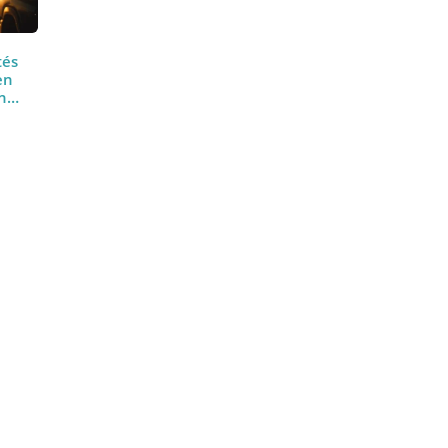
Twitter
Facebook
Linkedin
Mobilités
jusqu'en
lgré un…