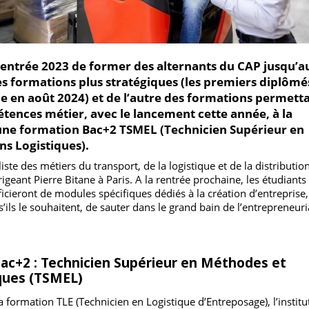
 rentrée 2023 de former des alternants du CAP ju
 des formations plus stratégiques (les premiers di
école en août 2024) et de l’autre des formations pe
mpétences métier, avec le lancement cette année, à
d’une formation Bac+2 TSMEL (Technicien Supérie
ions Logistiques).
cialiste des métiers du transport, de la logistique et de la distr
 dirigeant Pierre Bitane à Paris. A la rentrée prochaine, les ét
énéficieront de modules spécifiques dédiés à la création d’entre
té, s’ils le souhaitent, de sauter dans le grand bain de l’entrep
 Bac+2 : Technicien Supérieur en Méthodes 