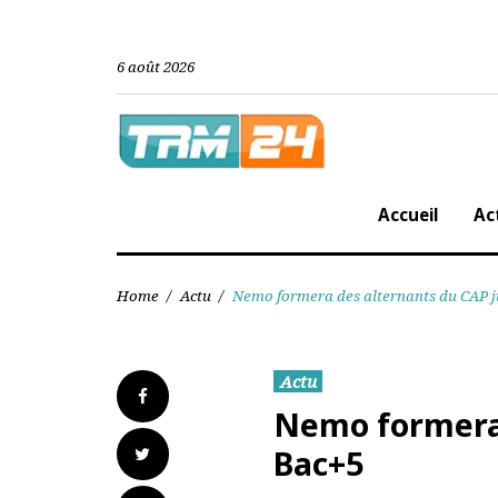
Skip
to
content
6 août 2026
Accueil
Home
/
Actu
/
Nemo formera des alternants du C
Actu
Facebook
Nemo former
Twitter
Bac+5