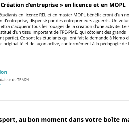
ormation :
https://www.institutnemo.com/nos-formations/tech
itations-logistiques
 Création d’entreprise » en licence et en 
es étudiants en licence REL et en master MOPL bénéficieront
ation d’entreprise, dispensé par des entrepreneurs aguerris. 
rmettra d’acquérir tous les rouages de la création d’une activi
 constitué d’un tissu important de TPE-PME, qui côtoient des g
en font partie). Ce sont les étudiants qui ont fait la demande à
vec originalité et de façon active, conformément à la pédagogi
billon
et fondateur de TRM24
24.fr