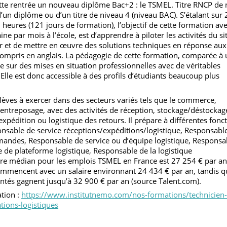
stiques (TSMEL)
 la formation TLE (Technicien en Logistique d’Entreposage), l’
 cette rentrée un nouveau diplôme Bac+2 : le TSMEL. Titre R
ires d’un diplôme ou d’un titre de niveau 4 (niveau BAC). S’étala
50 heures (121 jours de formation), l’objectif de cette format
maine par mois à l’école, est d’apprendre à piloter les activité
aborer et de mettre en œuvre des solutions techniques en répo
e, y compris en anglais. La pédagogie de cette formation, comp
asée sur des mises en situation professionnelles avec de vérit
e. Elle est donc accessible à des profils d’étudiants beaucoup
es élèves à exercer dans des secteurs variés tels que le comme
t et l’entreposage, avec des activités de réception, stockage/dé
 expédition ou logistique des retours. Il prépare à différente
Responsable de service réceptions/expéditions/logistique, Res
commandes, Responsable de service ou d’équipe logistique, Re
able de plateforme logistique, Responsable de la logistique
laire médian pour les emplois TSMEL en France est 27 254 € 
 commencent avec un salaire environnant 24 434 € par an, ta
rimentés gagnent jusqu’à 32 900 € par an (source Talent.com).