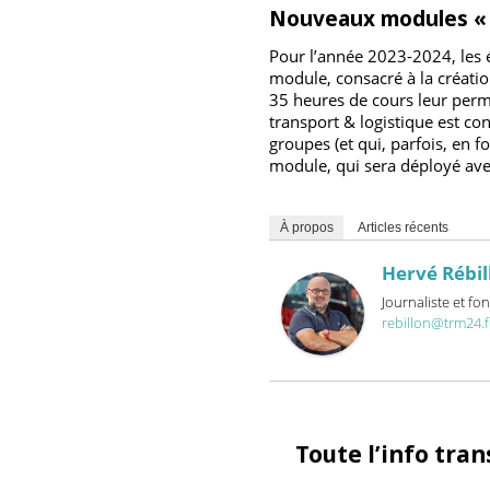
En savoir plus sur cette f
superieur- methodes-explo
Nouveaux modules «
Pour l’année 2023-2024, l
module, consacré à la cré
35 heures de cours leur pe
transport & logistique est
groupes (et qui, parfois, 
module, qui sera déployé a
À propos
Articles récents
Hervé Ré
Journaliste 
rebillon@trm