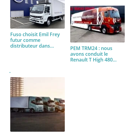
Fuso choisit Emil Frey
futur comme
distributeur dans…
PEM TRM24 : nous
avons conduit le
Renault T High 480…