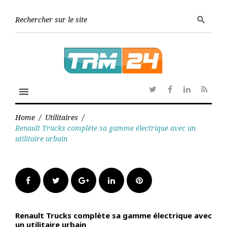
Skip
to
Searc
search
content
for:
menu
Twitter
Facebook
Linkedin
RSS
Home
/
Utilitaires
/
Renault Trucks complète sa gamme électrique avec un
utilitaire urbain
Facebook
Twitter
Google+
LinkedIn
Pinterest
Renault Trucks complète sa gamme électrique avec
un utilitaire urbain