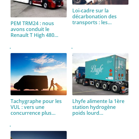
Loi-cadre sur la
décarbonation des
transports : les…
PEM TRM24 : nous
avons conduit le
Renault T High 480…
Tachygraphe pour les
Lhyfe alimente la 1ère
VUL : vers une
station hydrogène
concurrence plus…
poids lourd…