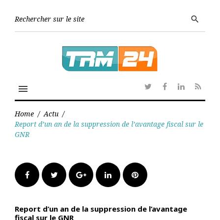
Skip
to
Searc
search
content
for:
menu
Twitter
Facebook
Linkedin
RSS
Home
/
Actu
/
Report d’un an de la suppression de l’avantage fiscal sur le
GNR
Facebook
Twitter
Google+
LinkedIn
Pinterest
Report d’un an de la suppression de l’avantage
fiscal sur le GNR