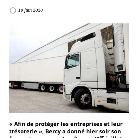
access_time
19 juin 2020
« Afin de protéger les entreprises et leur
trésorerie », Bercy a donné hier soir son
er