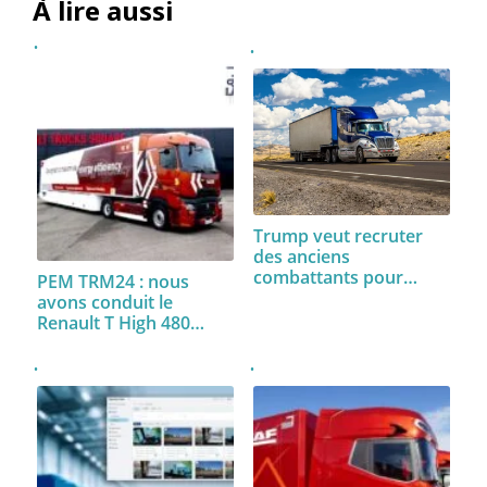
À lire aussi
Trump veut recruter
des anciens
combattants pour…
PEM TRM24 : nous
avons conduit le
Renault T High 480…