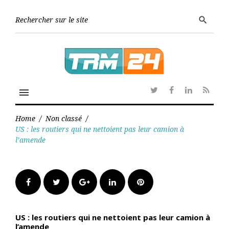
Skip
to
Searc
search
content
for:
menu
Twitter
Facebook
Linkedin
RSS
Home
/
Non classé
/
US : les routiers qui ne nettoient pas leur camion à
l’amende
Facebook
Twitter
Google+
LinkedIn
Pinterest
US : les routiers qui ne nettoient pas leur camion à
l’amende