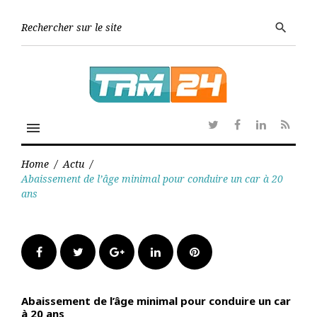
Skip
to
Searc
search
content
for:
menu
Twitter
Facebook
Linkedin
RSS
Home
/
Actu
/
Abaissement de l’âge minimal pour conduire un car à 20
ans
Facebook
Twitter
Google+
LinkedIn
Pinterest
Abaissement de l’âge minimal pour conduire un car
à 20 ans