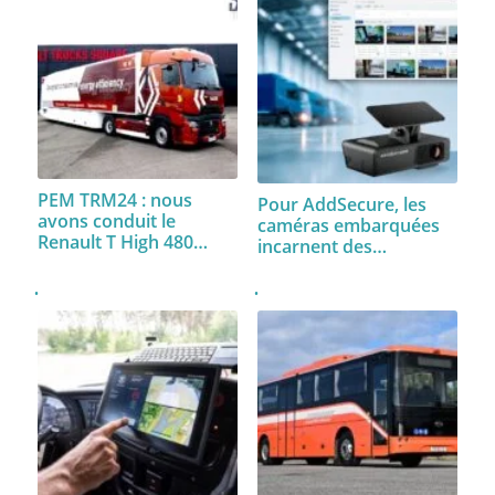
PEM TRM24 : nous
Pour AddSecure, les
avons conduit le
caméras embarquées
Renault T High 480…
incarnent des…