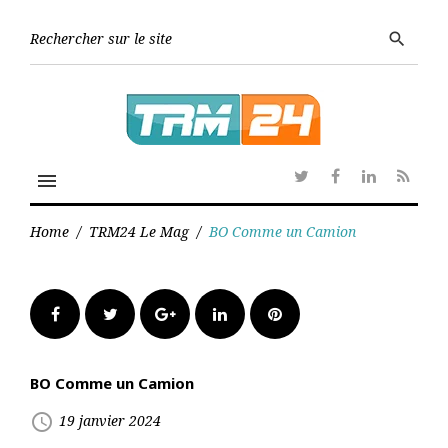
Skip
to
Searc
search
content
for:
menu
Twitter
Facebook
Linkedin
RSS
Home
/
TRM24 Le Mag
/
BO Comme un Camion
Facebook
Twitter
Google+
LinkedIn
Pinterest
BO Comme un Camion
access_time
19 janvier 2024