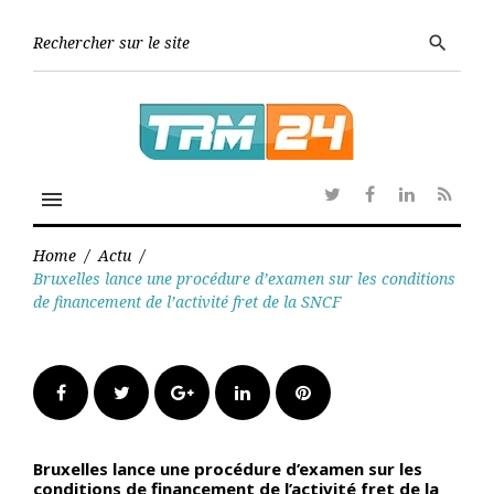
Skip
to
Searc
search
content
for:
menu
Twitter
Facebook
Linkedin
RSS
Home
/
Actu
/
Bruxelles lance une procédure d’examen sur les conditions
de financement de l’activité fret de la SNCF
Facebook
Twitter
Google+
LinkedIn
Pinterest
Bruxelles lance une procédure d’examen sur les
conditions de financement de l’activité fret de la