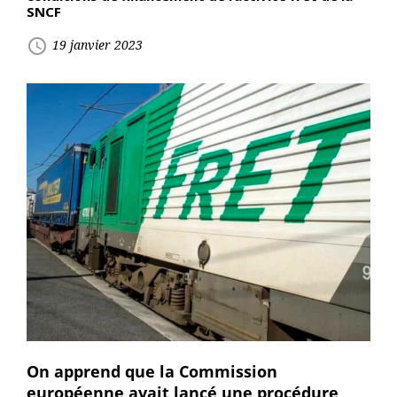
SNCF
access_time
19 janvier 2023
On apprend que la Commission
européenne avait lancé une procédure