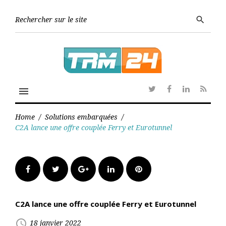
Skip
to
Searc
search
content
for:
menu
Twitter
Facebook
Linkedin
RSS
Home
/
Solutions embarquées
/
C2A lance une offre couplée Ferry et Eurotunnel
Facebook
Twitter
Google+
LinkedIn
Pinterest
C2A lance une offre couplée Ferry et Eurotunnel
access_time
18 janvier 2022