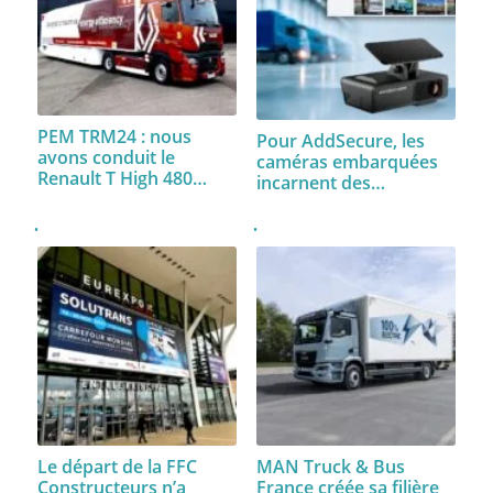
PEM TRM24 : nous
Pour AddSecure, les
avons conduit le
caméras embarquées
Renault T High 480…
incarnent des…
Le départ de la FFC
MAN Truck & Bus
Constructeurs n’a
France créée sa filière