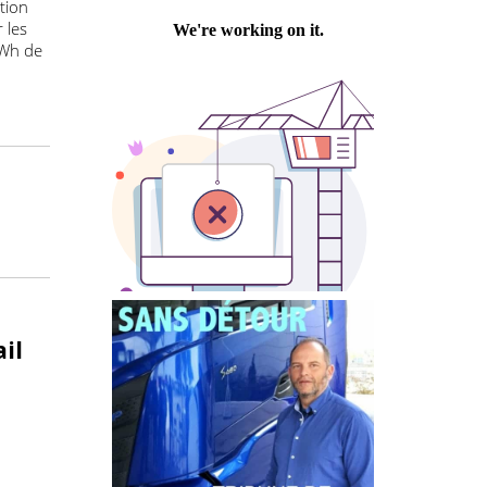
e site Renault
Philippe PASTRE
 an au cours
de traction
ies sur les
h à 525kWh de
te mail