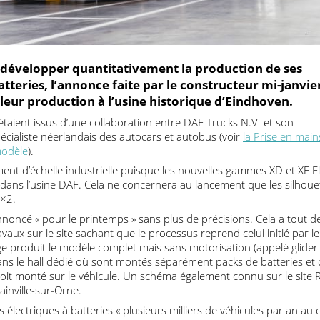
d développer quantitativement la production de 
 batteries, l’annonce faite par le constructeur mi-j
 de leur production à l’usine historique d’Eindhoven
ric étaient issus d’une collaboration entre DAF Trucks N.V et s
L spécialiste néerlandais des autocars et autobus (voir
la Prise 
ce modèle
).
ement d’échelle industrielle puisque les nouvelles gammes XD et
es dans l’usine DAF. Cela ne concernera au lancement que les 
et 6×2.
 annoncé « pour le printemps » sans plus de précisions. Cela a
ravaux sur le site sachant que le processus reprend celui initié
emblage produit le modèle complet mais sans motorisation (appelé
éré dans le hall dédié où sont montés séparément packs de batter