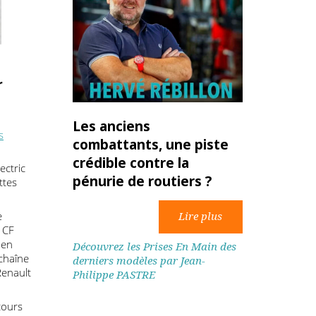
ses
anvier
.
on
Les anciens
en mains
combattants, une piste
crédible contre la
 XF Electric
pénurie de routiers ?
silhouettes
 tout de
 par le CF
 glider en
Découvrez les Prises En Main des
ies et chaîne
derniers modèles par Jean-