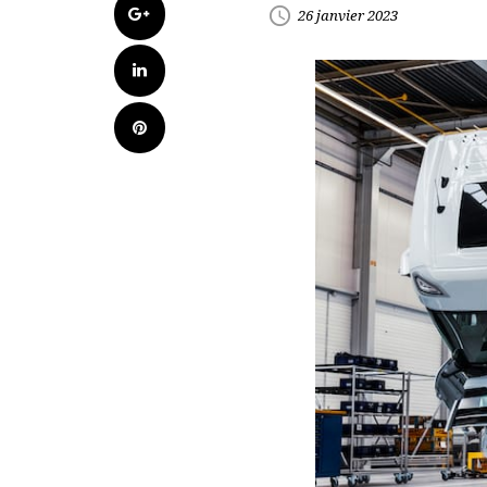
Google+
access_time
26 janvier 2023
LinkedIn
Pinterest