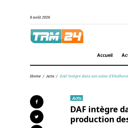
Skip
to
content
8 août 2026
Accueil
Home
/
Actu
/
DAF intègre dans son usine d’Eindh
Actu
Facebook
DAF intègre 
Twitter
production d