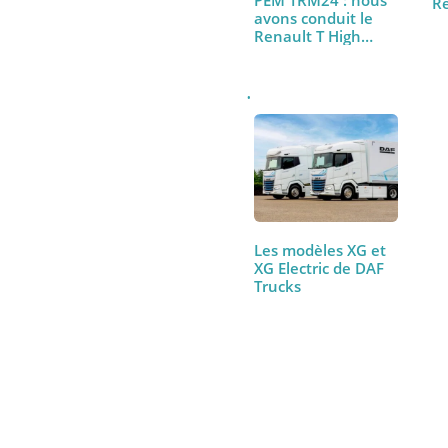
PEM TRM24 : nous
avons conduit le
Renault T High
480…
Les modèles XG et
XG Electric de DAF
Trucks