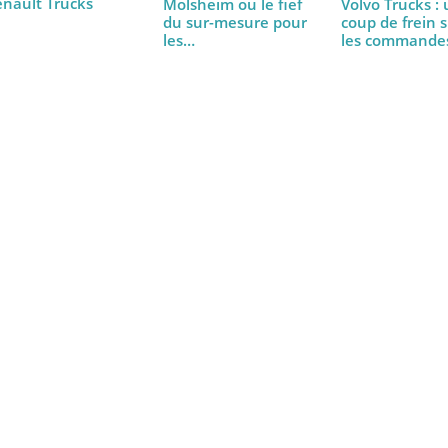
Les camions
transformistes de
Renault Trucks
Molsheim ou le fief
Volvo Tr
du sur-mesure pour
coup de 
les…
les co