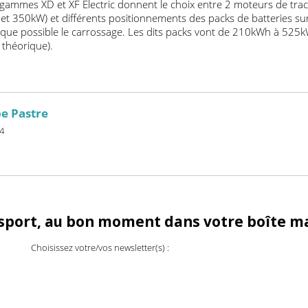
out soit monté sur le véhicule. Un schéma également connu sur l
 Blainville-sur-Orne.
es électriques à batteries « plusieurs milliers de véhicules par
es gammes XD et XF Electric donnent le choix entre 2 moteurs 
170 et 350kW) et différents positionnements des packs de batter
autant que possible le carrossage. Les dits packs vont de 210kW
nal théorique).
ippe Pastre
TRM24
.fr
ransport, au bon moment dans votre boî