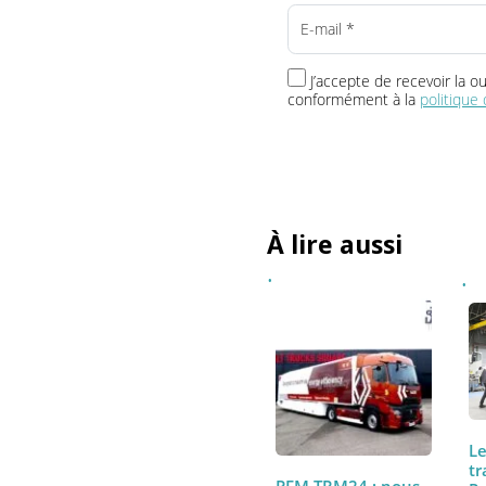
Vos newsletters
L'Instantané TRM24
Le 18h
J’accepte de recevoir 
conformément à la
politi
À lire aussi