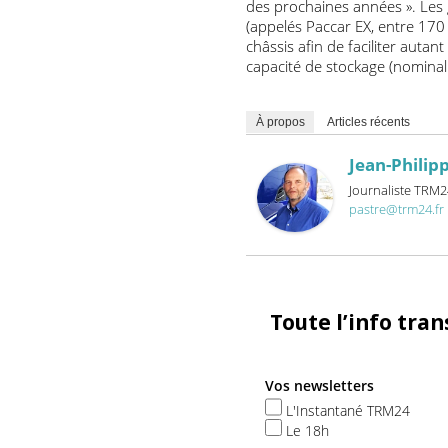
de traction avant que le t
Trucks/Volvo Production de
DAF anticipe pour ses gamm
des prochaines années ». L
(appelés Paccar EX, entre 
châssis afin de faciliter 
capacité de stockage (nomi
À propos
Articles récents
Jean-Phil
Journaliste 
pastre@trm24
Toute l’info t