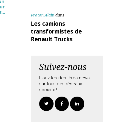
ALEX Daniel
dans
Les camions
transformistes de
Renault Trucks
ucks : un
frein sur
mmandes…
Proton Alain
dans
Les camions
transformistes de
Renault Trucks
Suivez-nous
Lisez les dernières news
sur tous ces réseaux
sociaux !