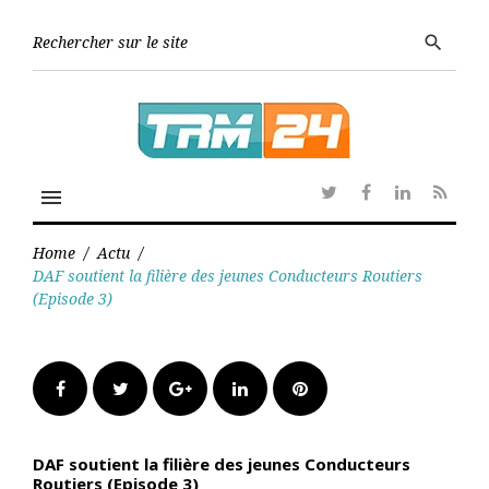
Skip
to
Searc
search
content
for:
menu
Twitter
Facebook
Linkedin
RSS
Home
/
Actu
/
DAF soutient la filière des jeunes Conducteurs Routiers
(Episode 3)
Facebook
Twitter
Google+
LinkedIn
Pinterest
DAF soutient la filière des jeunes Conducteurs
Routiers (Episode 3)