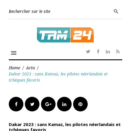
Skip
to
Searc
search
content
for:
menu
Twitter
Facebook
Linkedin
RSS
Home
/
Actu
/
Dakar 2023 : sans Kamaz, les pilotes néerlandais et
tchèques favoris
Facebook
Twitter
Google+
LinkedIn
Pinterest
Dakar 2023 : sans Kamaz, les pilotes néerlandais et
tchèques favoris