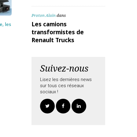
ALEX Daniel
dans
Les camions
transformistes de
Renault Trucks
Proton Alain
dans
Les camions
Secure, les
transformistes de
uées
Renault Trucks
nt des…
Suivez-nous
Lisez les dernières news
sur tous ces réseaux
sociaux !