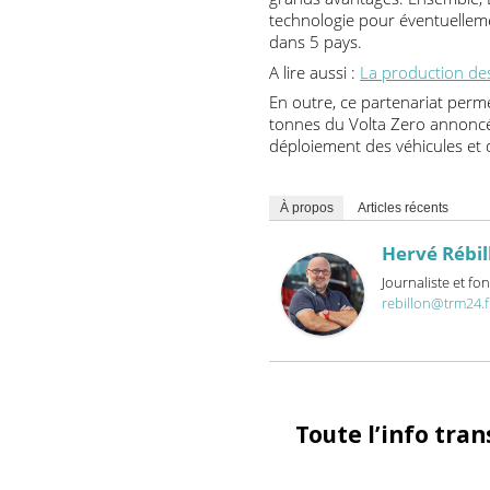
pour transporter les marcha
urbaines. C’est dans cet e
pour protéger les usagers d
grands avantages. Ensemble
technologie pour éventuell
dans 5 pays.
A lire aussi :
La production
En outre, ce partenariat p
tonnes du Volta Zero annonc
déploiement des véhicules
À propos
Articles récents
Hervé Ré
Journaliste 
rebillon@trm