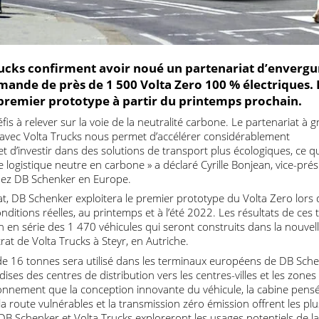
 Trucks confirment avoir noué un partenariat d’env
mande de près de 1 500 Volta Zero 100 % électriq
 le premier prototype à partir du printemps procha
éfis à relever sur la voie de la neutralité carbone. Le partena
ué avec Volta Trucks nous permet d’accélérer considérablemen
lotte et d’investir dans des solutions de transport plus écologiqu
 de logistique neutre en carbone » a déclaré Cyrille Bonjean, vi
re chez DB Schenker en Europe.
ariat, DB Schenker exploitera le premier prototype du Volta Zer
 conditions réelles, au printemps et à l’été 2022. Les résultats 
tion en série des 1 470 véhicules qui seront construits dans la 
ontrat de Volta Trucks à Steyr, en Autriche.
que de 16 tonnes sera utilisé dans les terminaux européens de 