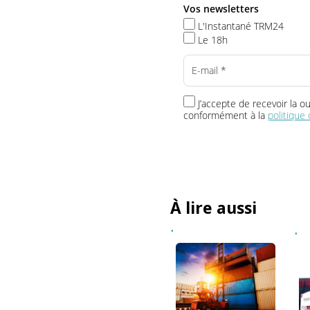
Toute l’info t
Vos newsletters
L'Instantané TRM24
Le 18h
J’accepte de recevoir 
conformément à la
politi
À lire aussi