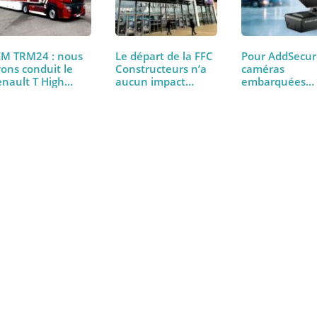
PEM TRM24 : nous
Le départ de la FFC
Pour Add
avons conduit le
Constructeurs n’a
caméras
Renault T High
aucun impact…
embarq
480…
incarne