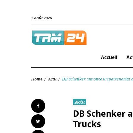
Skip
to
content
7 août 2026
Accueil
Home
/
Actu
/
DB Schenker annonce un partenari
Actu
Facebook
DB Schenker 
Twitter
Trucks