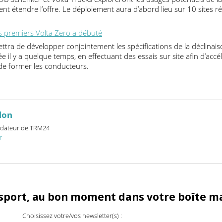
ndises des centres de distribution vers les centres-villes et le
nvironnement que la conception innovante du véhicule, la cabin
e la route vulnérables et la transmission zéro émission offrent 
, DB Schenker et Volta Trucks exploreront les usages potentiel
ement étendre l’offre. Le déploiement aura d’abord lieu sur 10 s
 des premiers Volta Zero a débuté
ermettra de développer conjointement les spécifications de la d
ée il y a quelque temps, en effectuant des essais sur site afin 
 et de former les conducteurs.
billon
et fondateur de TRM24
24.fr