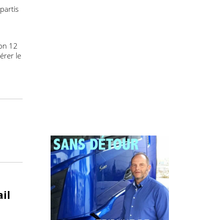
s zones
Philippe PASTRE
e pensée
les plus
s de la
ites répartis
éclinaison 12
d’accélérer le