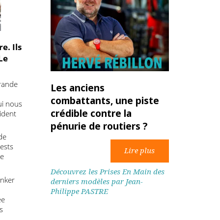
ergure. Ils
ues. Le
in.
riat à grande
Les anciens
t
combattants, une piste
es, ce qui nous
crédible contre la
ce-président
pénurie de routiers ?
o lors de
de ces tests
nouvelle
Découvrez les Prises En Main des
DB Schenker
derniers modèles par Jean-