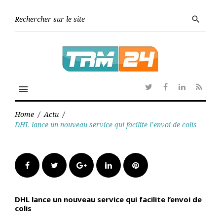
Skip
to
Searc
search
content
for:
menu
Twitter
Facebook
Linkedin
RSS
Home
/
Actu
/
DHL lance un nouveau service qui facilite l’envoi de colis
Facebook
Twitter
Google+
LinkedIn
Pinterest
DHL lance un nouveau service qui facilite l’envoi de
colis