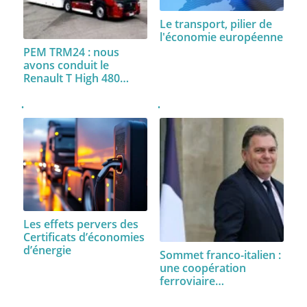
Le transport, pilier de
l'économie européenne
PEM TRM24 : nous
avons conduit le
Renault T High 480…
Les effets pervers des
Certificats d’économies
d’énergie
Sommet franco-italien :
une coopération
ferroviaire…