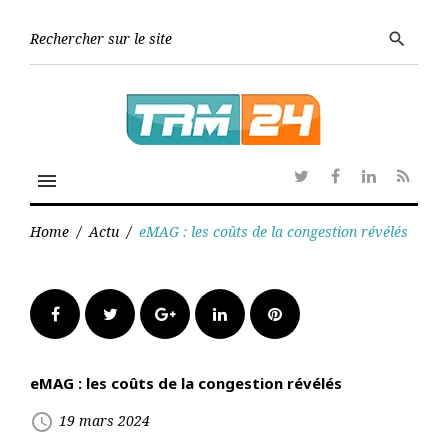
Skip
to
Searc
search
content
for:
menu
Twitter
Facebook
Linkedin
RSS
Home
/
Actu
/
eMAG : les coûts de la congestion révélés
Facebook
Twitter
Google+
LinkedIn
Pinterest
eMAG : les coûts de la congestion révélés
access_time
19 mars 2024