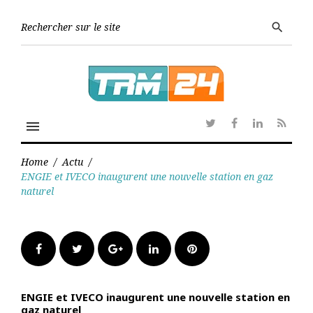
Skip
to
Searc
search
content
for:
menu
Twitter
Facebook
Linkedin
RSS
Home
/
Actu
/
ENGIE et IVECO inaugurent une nouvelle station en gaz
naturel
Facebook
Twitter
Google+
LinkedIn
Pinterest
ENGIE et IVECO inaugurent une nouvelle station en
gaz naturel