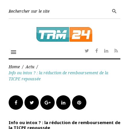
Skip
to
Searc
search
content
for:
menu
Twitter
Facebook
Linkedin
RSS
Home
/
Actu
/
Info ou intox ? : la réduction de remboursement de la
TICPE repoussée
Facebook
Twitter
Google+
LinkedIn
Pinterest
Info ou intox ? : la réduction de remboursement de
la TICPE repoussée