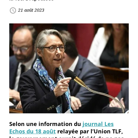
access_time
21 août 2023
Selon une information du
journal Les
Echos du 18 août
relayée par l’Union TLF,