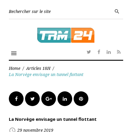
Skip
to
Searc
search
content
for:
menu
Twitter
Facebook
Linkedin
RSS
Home
/
Articles 18H
/
La Norvège envisage un tunnel flottant
Facebook
Twitter
Google+
LinkedIn
Pinterest
La Norvège envisage un tunnel flottant
access_time
29 novembre 2019