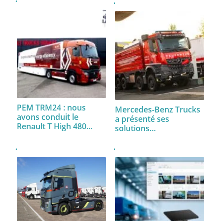
PEM TRM24 : nous
Mercedes-Benz Trucks
avons conduit le
a présenté ses
Renault T High 480…
solutions…