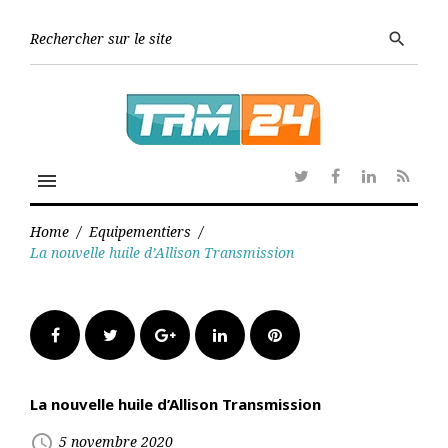
Skip
to
Searc
search
content
for:
menu
Twitter
Facebook
Linkedin
RSS
Home
/
Equipementiers
/
La nouvelle huile d’Allison Transmission
Facebook
Twitter
Google+
LinkedIn
Pinterest
La nouvelle huile d’Allison Transmission
access_time
5 novembre 2020