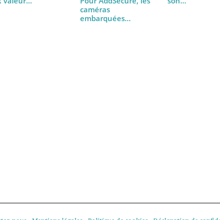
Comment Renault
Renault
Trucks passe de la
récompe
VR valeur…
son
Pour AddSecure, les
accomp
caméras
embarquées
incarnent des…