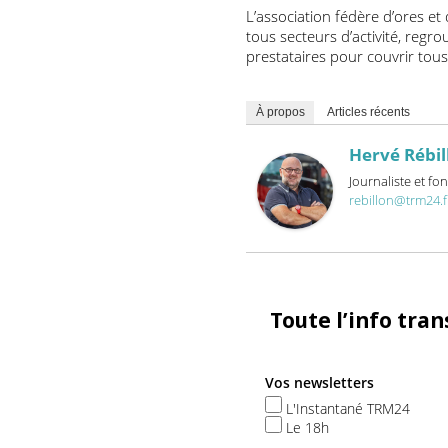
veulent contribuer à transf
agiles, plus connectées, pl
avec les femmes et les ho
monde plus durable pour l
L’association fédère d’ores
tous secteurs d’activité, r
prestataires pour couvrir t
À propos
Articles récents
Hervé Ré
Journaliste 
rebillon@trm
Toute l’info t