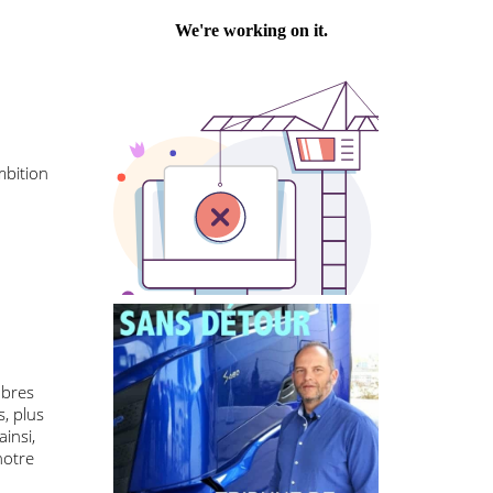
Philippe PASTRE
velle ambition
hares :
ies
ses membres