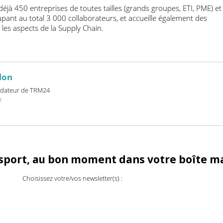
ormer les entreprises en construisant des Supply Chain plus rési
us respectueuses des personnes et de la planète. C’est en s’enga
mmes de la Supply chain, que nous répondrons à l’urgence de r
e consommateur et les nouvelles générations. »
 et déjà 450 entreprises de toutes tailles (grands groupes, ETI, 
egroupant au total 3 000 collaborateurs, et accueille également d
ous les aspects de la Supply Chain.
billon
et fondateur de TRM24
24.fr
ransport, au bon moment dans votre boî