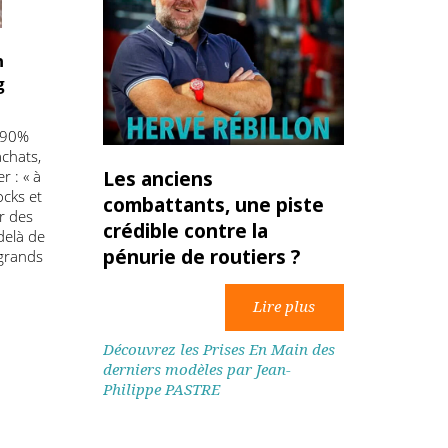
ire un
’Aslog
ui 60 à 90%
duit : achats,
’ajouter : « à
Les anciens
age (stocks et
combattants, une piste
 nourrir des
crédible contre la
ien au-delà de
pénurie de routiers ?
ex des grands
Découvrez les Prises En Main des
derniers modèles par Jean-