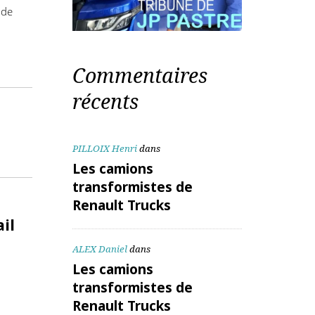
lientes, plus
geant ainsi,
endre notre
PME) et de
es
Commentaires
récents
PILLOIX Henri
dans
Les camions
transformistes de
Renault Trucks
te mail