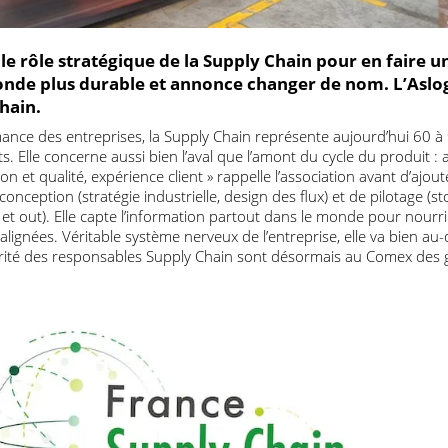
er le rôle stratégique de la Supply Chain pour en fa
n monde plus durable et annonce changer de nom. L
y Chain.
erformance des entreprises, la Supply Chain représente aujourd’h
uits. Elle concerne aussi bien l’aval que l’amont du cycle du pro
ion et qualité, expérience client » rappelle l’association avant d
de conception (stratégie industrielle, design des flux) et de pilot
 in et out). Elle capte l’information partout dans le monde pour
 et alignées. Véritable système nerveux de l’entreprise, elle va b
e majorité des responsables Supply Chain sont désormais au Com