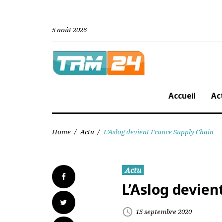
Skip
to
content
5 août 2026
Accueil
Home
/
Actu
/
L’Aslog devient France Supply Chai
Actu
Facebook
L’Aslog devi
Twitter