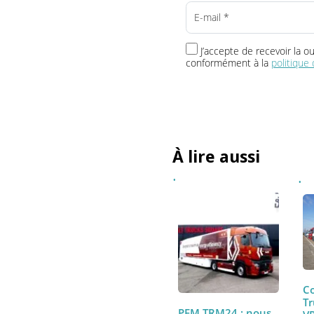
Vos newsletters
L'Instantané TRM24
Le 18h
J’accepte de recevoir 
conformément à la
politi
À lire aussi