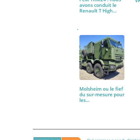
PEM TRM24 : nous
avons conduit le
Renault T High
480…
Molsheim ou le fief